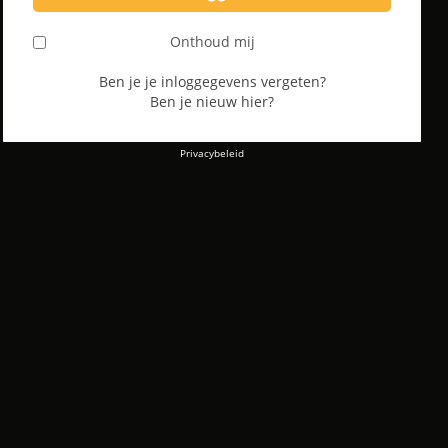
Onthoud mij
Ben je je inloggegevens vergeten?
Ben je nieuw hier?
Privacybeleid